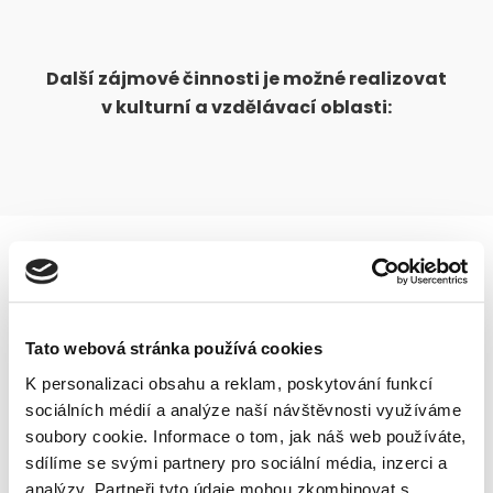
Další zájmové činnosti je možné realizovat
v kulturní a vzdělávací oblasti:
Klub DM
Tato webová stránka používá cookies
Moderně zařízený a vybavený prostor je využíván
K personalizaci obsahu a reklam, poskytování funkcí
na besedy, pravidelné videovečery, soutěže a
sociálních médií a analýze naší návštěvnosti využíváme
podobné kulturní akce.
soubory cookie. Informace o tom, jak náš web používáte,
sdílíme se svými partnery pro sociální média, inzerci a
analýzy. Partneři tyto údaje mohou zkombinovat s